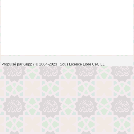
Propulsé par GuppY
© 2004-2023
Sous Licence Libre CeCILL