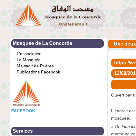
Mosquée de La Concorde
Une deuxi
L'association
La Mosquée
https://w
Mawaqit de Prières
Publications Facebook
13/09/20
Ouvert par un
FACEBOOK
L'endroit est
mosquée.
« On loue ici
Services
mettre en con