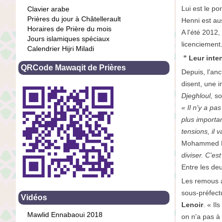
Lui est le po
Clavier arabe
Prières du jour à Châtellerault
Henni est aus
Horaires de Prière du mois
A l'été 2012
Jours islamiques spéciaux
licenciement.
Calendrier Hijri Miladi
" Leur inten
QRCode Mawaqit de Prières
Depuis, l'anc
disent, une 
Djeghloul,
so
« Il n'y a pa
plus importan
tensions, il 
Mohammed Hen
diviser. C'es
Entre les de
Les remous a
sous-préfectu
Vidéos
Lenoir
. « Il
Mawlid Ennabaoui 2018
on n'a pas à 