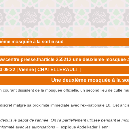
ème mosquée à la sortie sud
ww.centre-presse.fr/article-255212-une-deuxieme-mosquee-a-l
13 09:22 | Vienne | CHATELLERAULT |
Une deuxième mosquée à la sorti
 courant dissident de la mosquée officielle, un second lieu de culte mus
 discret malgré sa proximité immédiate avec l'ex-nationale 10. Cet anc
 depuis le début de l'année
.
On l'a partiellement utilisée pendant le m
formité avec les autorisations »
, explique Abdelkader Henni.