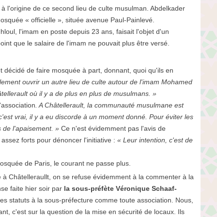
ou) à l'origine de ce second lieu de culte musulman. Abdelkader
mosquée « officielle », située avenue Paul-Painlevé.
ul, l'imam en poste depuis 23 ans, faisait l'objet d'un
oint que le salaire de l'imam ne pouvait plus être versé.
et décidé de faire mosquée à part, donnant, quoi qu'ils en
ement ouvrir un autre lieu de culte autour de l'imam Mohamed
tellerault où il y a de plus en plus de musulmans. »
'association
. A Châtellerault, la communauté musulmane est
c'est vrai, il y a eu discorde à un moment donné. Pour éviter les
ns de l'apaisement. »
Ce n'est évidemment pas l'avis de
sez forts pour dénoncer l'initiative :
« Leur intention, c'est de
osquée de Paris, le courant ne passe plus.
 Châtelleraullt, on se refuse évidemment à la commenter à la
se faite hier soir par
la sous-préfète Véronique Schaaf-
t les statuts à la sous-préfecture comme toute association. Nous,
nt, c'est sur la question de la mise en sécurité de locaux. Ils