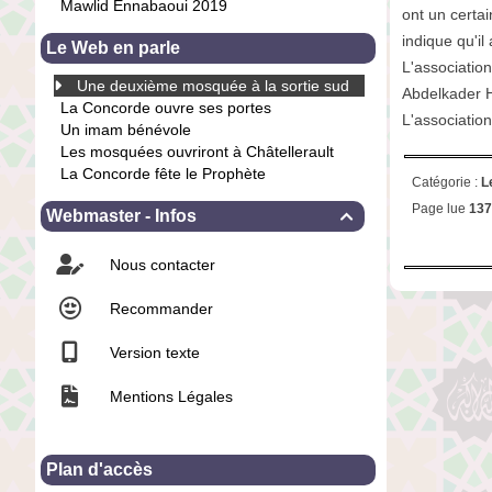
Mawlid Ennabaoui 2019
ont un certai
indique qu'il
Le Web en parle
L'associatio
Une deuxième mosquée à la sortie sud
Abdelkader He
La Concorde ouvre ses portes
L'associatio
Un imam bénévole
Les mosquées ouvriront à Châtellerault
La Concorde fête le Prophète
Catégorie :
L
Page lue
137
Webmaster - Infos

Nous contacter
Recommander
Version texte
Mentions Légales
Plan d'accès