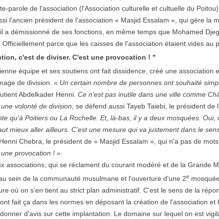
rte-parole de l'association (l'Association culturelle et cultuelle du Poit
si l'ancien président de l'association « Masjid Essalam », qui gère la 
, il a démissionné de ses fonctions, en même temps que Mohamed Djeghlo
 Officiellement parce que les caisses de l'association étaient vides au p
tion, c'est de diviser. C'est une provocation ! "
ienne équipe et ses soutiens ont fait dissidence, créé une association 
image de division.
« Un certain nombre de personnes ont souhaité simpl
utient Abdelkader Henni.
Ce n'est pas inutile dans une ville comme Châ
s une volonté de division
, se défend aussi Tayeb Taiebi, le président de l
te qu'à Poitiers ou La Rochelle. Et, là-bas, il y a deux mosquées. Oui, 
vaut mieux aller ailleurs. C'est une mesure qui va justement dans le se
ni Chebra, le président de « Masjid Essalam », qui n'a pas de mots as
t une provocation ! »
.
ux associations, qui se réclament du courant modéré et de la Grande M
e
u sein de la communauté musulmane et l'ouverture d'une 2
mosquée à
re où on s'en tient au strict plan administratif. C'est le sens de la répon
s ont fait ça dans les normes en déposant la création de l'association e
donner d'avis sur cette implantation. Le domaine sur lequel on est vigila